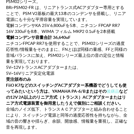
PSM02シリーズ。
BRi-PSM02-FR は、リニアトランス式ACアダプター専用とする
ことで、PSM V2基板の最大13本のコンデンサを搭載し、リニア
電源にも十分な平滑容量を実現しています。
電解コンデンサ
KA 25V 6,800uFを5本、ニチコン FPCAP RR7
16V
330uFを8本、WIMA フィルム MKP2 0.1uFを2本搭載
電解コンデンサ容量合計 36,640uF
ニチコンFPCAP RR7を使用することで、PSM02シリーズの過度
応答性/情報量をそのままに、FNとほぼ同様の量感、FFと同様の
音域バランスに加え、PSM02シリーズ最上位の音の定位と情報
量を実現しております。
5V~12VトランスACアダプターまたは、
5V~16Vリニア安定化電源
受注頒布のみ
FiiO K7などのスイッチングACアダプター系機器でどうしても使
ってみたいという方は、YAMAHA PA-6/Bまたはその
後継品
など
の12V 2A以上のリニア方式（トランス）ACアダプターまたはリ
ニア方式電源装置を御用意したうえで個別にご相談ください。
全域のノイズ低下、トランスＡＣアダプターと組み合わせること
により、スイッチング電源と同等の過度応答性を持ちながら、全
域の音の響きや揺らぎ、余韻、開放感、情報量を重視し、正確な
音を再現します。