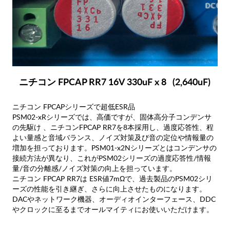
ニチコン FPCAP RR7 16V 330uF x 8 (2,640uF)
ニチコン FPCAPシリーズで超低ESR品
PSM02-xRシリーズでは、高価ですが、固体高分子コンデンサ
の先駆け 、ニチコンFPCAP RR7を8本採用し、過度応答性、程
よい量感と音域バランス、ノイズ対策及び音の定位や情報量の
増加を担っております。PSM01-x2Nシリーズとはコンデンサの
接続方法が異なり、これがPSM02シリーズの過度応答性/情報
量/音の分離感/ノイズ対策の向上を担っています。
ニチコン FPCAP RR7は ESR値7mΩで、過去製品のPSM02シリ
ーズの性能を引き継ぎ、さらに向上させたものになります。
DACやネットワーク機器、オーディオインターフェース、DDC
やクロックに至るまでオールマイティにお使いいただけます。