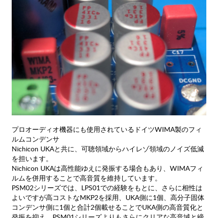
プロオーディオ機器にも使用されているドイツWIMA製のフィ
ルムコンデンサ
Nichicon UKAと共に、可聴領域からハイレゾ領域のノイズ低減
を担います。
Nichicon UKAは高性能ゆえに発振する場合もあり、WIMAフィ
ルムを併用することで高音質を維持しています。
PSM02シリーズでは、LPS01での経験をもとに、さらに相性は
よいですが高コストなMKP2を採用、UKA側に1個、高分子固体
コンデンサ側に1個と合計2個載せることでUKA側の高音質化と
発振を抑え、PSM01シリーズよりもさらにクリアな高音域と締