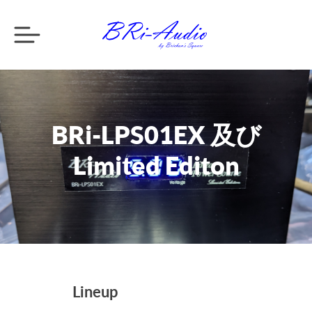
BRi-LPS01EX 及び
Limited Editon
Lineup